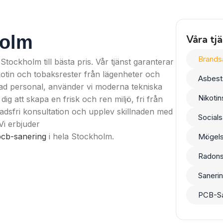
holm
Våra tj
Brands
Stockholm till bästa pris. Vår tjänst garanterar
ikotin och tobaksrester från lägenheter och
Asbest
dad personal, använder vi moderna tekniska
Nikotin
dig att skapa en frisk och ren miljö, fri från
adsfri konsultation och upplev skillnaden med
Socials
Vi erbjuder
pcb-sanering
i hela Stockholm.
Mögels
Radons
Sanerin
PCB-Sa