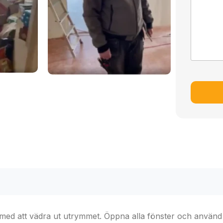
ni
En ma
på in
en s
nik
ng
ings
nikotinsan
Nikotinskadad lägenhet saneras
ett
Stockholm
Sweden #nikotinsanering #ren
 med att vädra ut utrymmet. Öppna alla fönster och använd fl