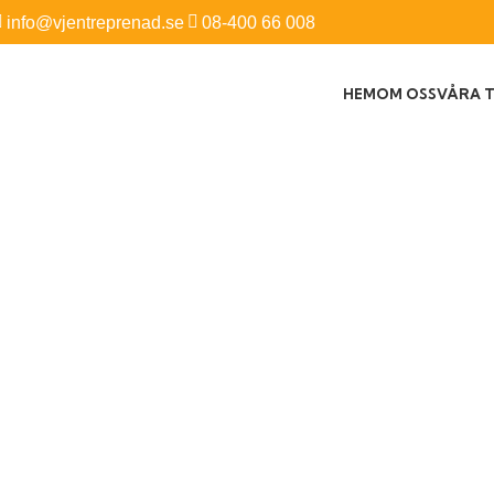
info@vjentreprenad.se
08-400 66 008
HEM
OM OSS
VÅRA 
N
He