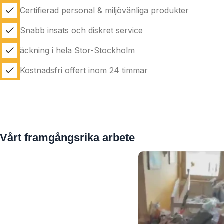
Certifierad personal & miljövänliga produkter
Snabb insats och diskret service
äckning i hela Stor-Stockholm
Kostnadsfri offert inom 24 timmar
Vårt framgångsrika arbete
nikotinsanering
Här genomför vi en
full sanering av
hela lägenheten i