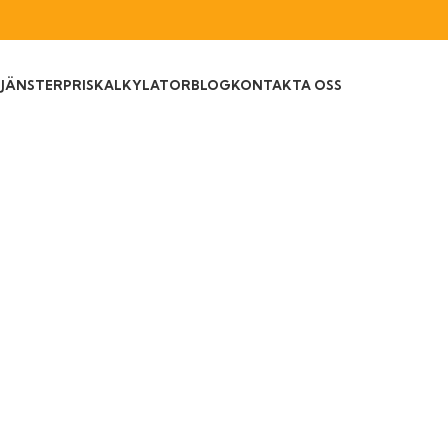
TJÄNSTER
PRISKALKYLATOR
BLOG
KONTAKTA OSS
ikotinsanering
m
Våra tjänster
Nikotinsanering i Stockholm