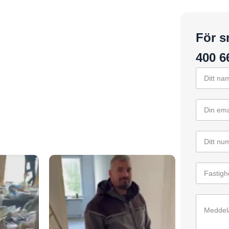
För s
400 6