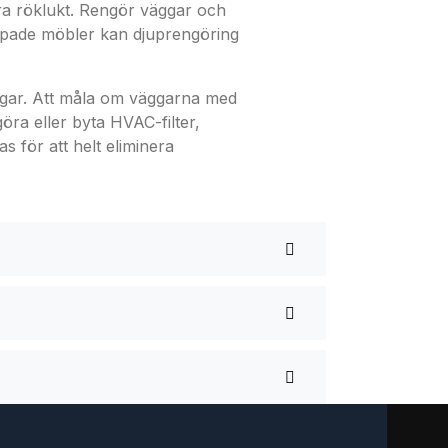
era röklukt. Rengör väggar och
oppade möbler kan djuprengöring
dagar. Att måla om väggarna med
göra eller byta HVAC-filter,
s för att helt eliminera