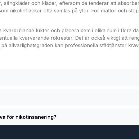
iner, sängkläder och kläder, eftersom de tenderar att absorb
som nikotinfläckar ofta samlas på ytor. För mattor och st
ra kvardröjande lukter och placera dem i olika rum i flera 
ventuella kvarvarande rökrester. Det är också viktigt att ren
å allvarlighetsgraden kan professionella städtjänster kräva
iva för nikotinsanering?