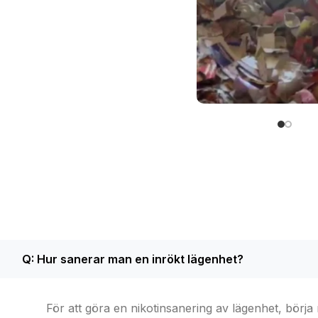
som utsatts
nikotinsaneri
Stort saner
arbete av 
dödsbo
Q: Hur sanerar man en inrökt lägenhet?
För att göra en nikotinsanering av lägenhet, börja